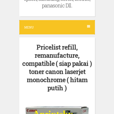
panasonic Dll.
MENU
Pricelist refill,
remanufacture,
compatible ( siap pakai )
toner canon laserjet
monochrome ( hitam
putih )