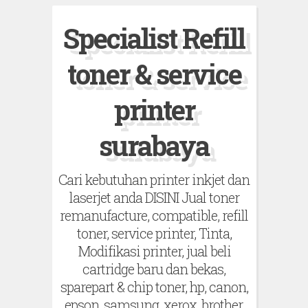
S
Specialist Refill
k
i
toner & service
p
t
printer
o
surabaya
c
o
Cari kebutuhan printer inkjet dan
n
laserjet anda DISINI Jual toner
t
remanufacture, compatible, refill
e
toner, service printer, Tinta,
n
Modifikasi printer, jual beli
t
cartridge baru dan bekas,
sparepart & chip toner, hp, canon,
epson, samsung, xerox, brother,