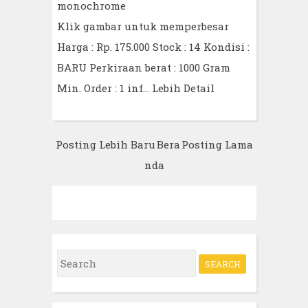
monochrome
Klik gambar untuk memperbesar
Harga : Rp. 175.000 Stock : 14 Kondisi :
BARU Perkiraan berat : 1000 Gram
Min. Order : 1 inf…
Lebih Detail
Posting Lebih Baru
Bera
Posting Lama
nda
S
e
a