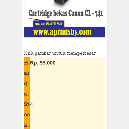
Klik gambar untuk memperbesar
H
Rp. 55.000
ar
g
a :
St
4
oc
k :