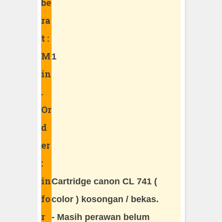
be
ra
t :
M
1
in
.
Or
d
er
:
in
Cartridge canon CL 741 (
fo
color ) kosongan / bekas.
r
- Masih perawan belum