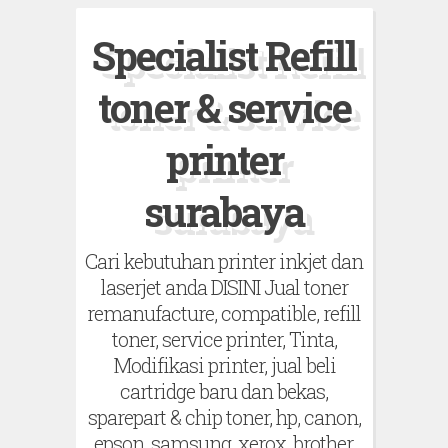
S
Specialist Refill
k
i
toner & service
p
t
printer
o
surabaya
c
o
Cari kebutuhan printer inkjet dan
n
laserjet anda DISINI Jual toner
t
remanufacture, compatible, refill
e
toner, service printer, Tinta,
n
Modifikasi printer, jual beli
t
cartridge baru dan bekas,
sparepart & chip toner, hp, canon,
epson, samsung, xerox, brother,