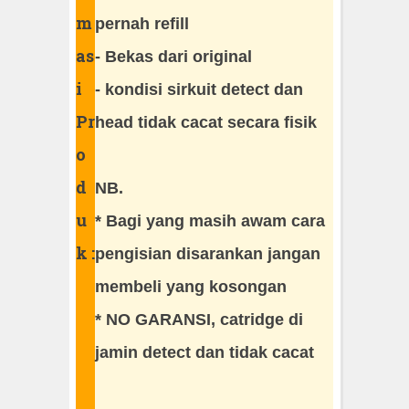
m
pernah refill
as
- Bekas dari original
i
- kondisi sirkuit detect dan
Pr
head tidak cacat secara fisik
o
d
NB.
u
* Bagi yang masih awam cara
k :
pengisian disarankan jangan
membeli yang kosongan
* NO GARANSI, catridge di
jamin detect dan tidak cacat