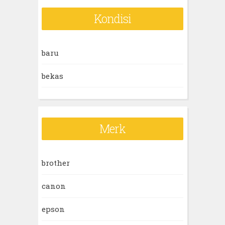
r
Kondisi
c
h
baru
f
o
bekas
r
:
Merk
brother
canon
epson