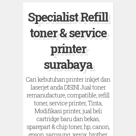
S
Specialist Refill
k
i
toner & service
p
t
printer
o
surabaya
c
o
Cari kebutuhan printer inkjet dan
n
laserjet anda DISINI Jual toner
t
remanufacture, compatible, refill
e
toner, service printer, Tinta,
n
Modifikasi printer, jual beli
t
cartridge baru dan bekas,
sparepart & chip toner, hp, canon,
epson, samsung, xerox, brother,