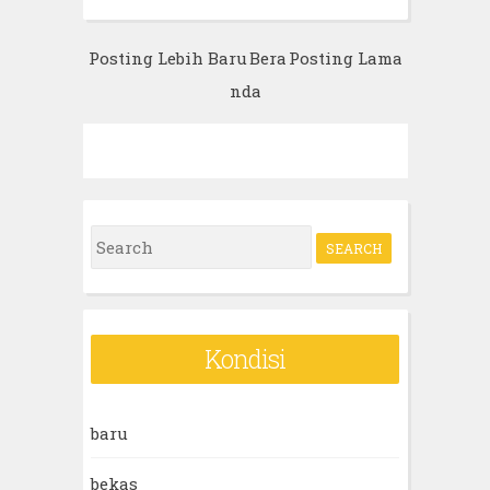
Posting Lebih Baru
Bera
Posting Lama
nda
S
e
a
r
Kondisi
c
h
baru
f
o
bekas