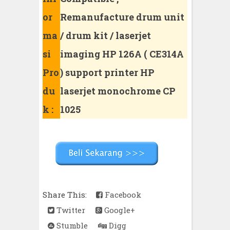
or
Remanufacture drum unit
ma
/ drum kit / laserjet
si
imaging HP 126A ( CE314A
Pro
) support printer HP
du
laserjet monochrome CP
k :
1025
Share This:
Facebook
Twitter
Google+
Stumble
Digg