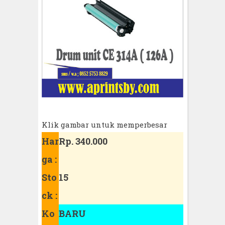
Klik gambar untuk memperbesar
Har
Rp. 340.000
ga :
Sto
15
ck :
Ko
BARU