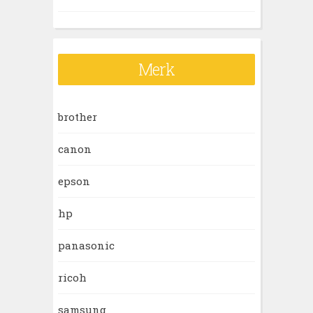
r
:
Merk
brother
canon
epson
hp
panasonic
ricoh
samsung