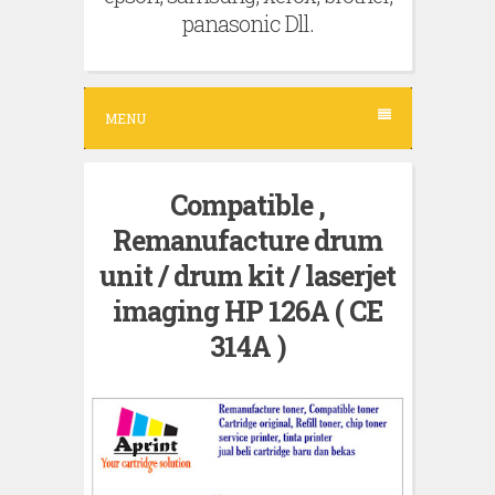
panasonic Dll.
MENU
Compatible ,
Remanufacture drum
unit / drum kit / laserjet
imaging HP 126A ( CE
314A )