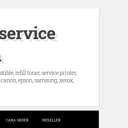
 service
a
le, refill toner, service printer,
hp, canon, epson, samsung, xerox,
CARA ORDER
RESELLER