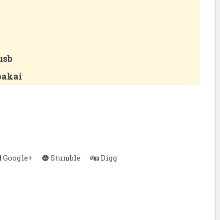
usb
pakai
Google+
Stumble
Digg