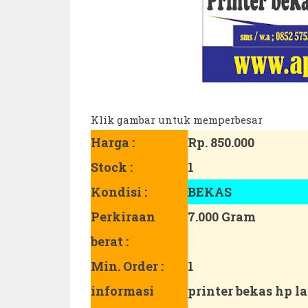
Klik gambar untuk memperbesar
Harga :
Rp. 850.000
Stock :
1
Kondisi :
BEKAS
Perkiraan
7.000 Gram
berat :
Min. Order :
1
informasi
printer bekas hp l