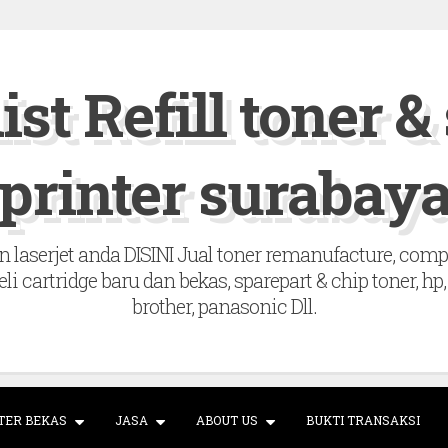
ist Refill toner &
printer surabay
 laserjet anda DISINI Jual toner remanufacture, compatib
beli cartridge baru dan bekas, sparepart & chip toner, 
brother, panasonic Dll.
TER BEKAS
JASA
ABOUT US
BUKTI TRANSAKSI