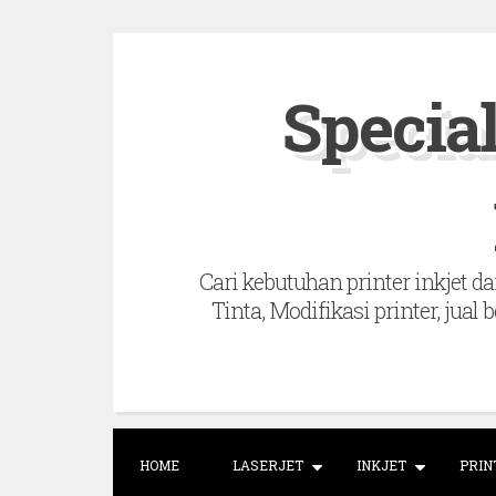
S
k
Special
i
p
t
o
c
Cari kebutuhan printer inkjet dan
o
Tinta, Modifikasi printer, jual 
n
t
e
n
t
HOME
LASERJET
INKJET
PRIN