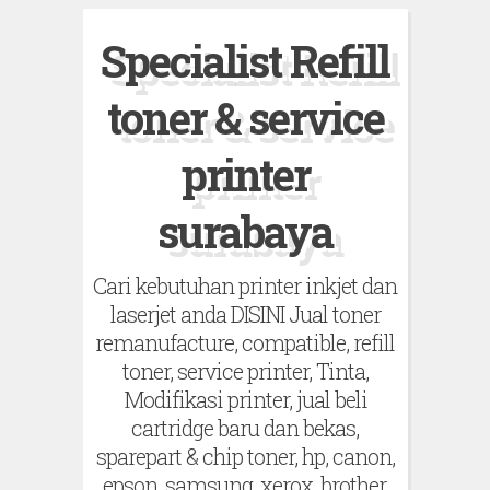
S
Specialist Refill
k
i
toner & service
p
t
printer
o
surabaya
c
o
Cari kebutuhan printer inkjet dan
n
laserjet anda DISINI Jual toner
t
remanufacture, compatible, refill
e
toner, service printer, Tinta,
n
Modifikasi printer, jual beli
t
cartridge baru dan bekas,
sparepart & chip toner, hp, canon,
epson, samsung, xerox, brother,