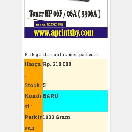
Klik gambar untuk memperbesar
Harga
Rp. 210.000
:
Stock :
5
Kondi
BARU
si :
Perkir
1000 Gram
aan