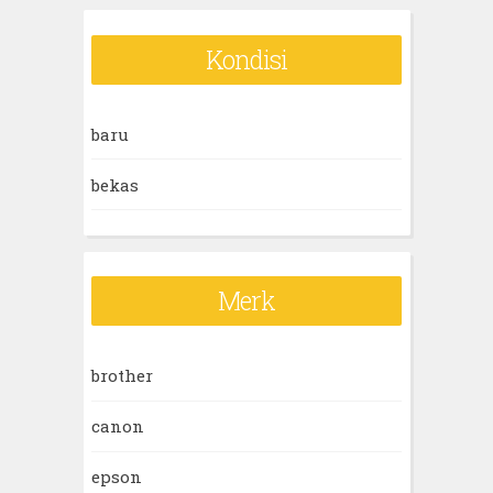
a
r
Kondisi
c
h
baru
f
o
bekas
r
:
Merk
brother
canon
epson