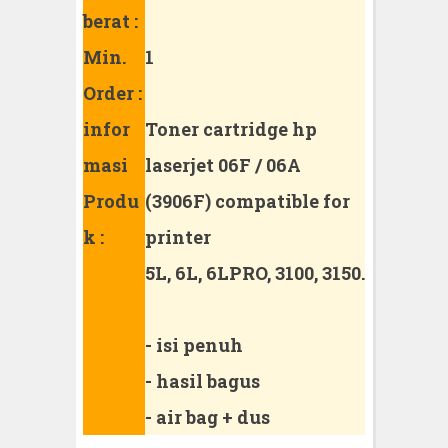
berat :
Min.
1
Order :
infor
Toner cartridge hp
masi
laserjet 06F / 06A
Produ
(3906F) compatible for
k :
printer
5L, 6L, 6LPRO, 3100, 3150.
- isi penuh
- hasil bagus
- air bag + dus