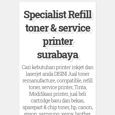
S
Specialist Refill
k
i
toner & service
p
t
printer
o
surabaya
c
o
Cari kebutuhan printer inkjet dan
n
laserjet anda DISINI Jual toner
t
remanufacture, compatible, refill
e
toner, service printer, Tinta,
n
Modifikasi printer, jual beli
t
cartridge baru dan bekas,
sparepart & chip toner, hp, canon,
epson, samsung, xerox, brother,