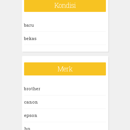
r
Kondisi
c
h
baru
f
o
bekas
r
:
Merk
brother
canon
epson
hp