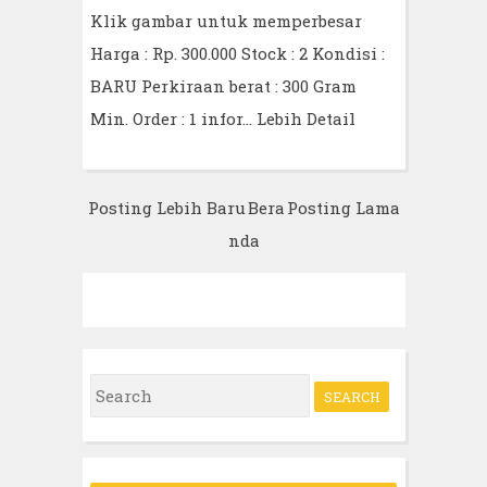
Klik gambar untuk memperbesar
Harga : Rp. 300.000 Stock : 2 Kondisi :
BARU Perkiraan berat : 300 Gram
Min. Order : 1 infor…
Lebih Detail
Posting Lebih Baru
Bera
Posting Lama
nda
S
e
a