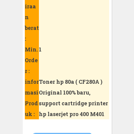
iraa
n
berat
:
Min.
1
Orde
r :
infor
Toner hp 80a ( CF280A )
masi
Original 100% baru,
Prod
support cartridge printer
uk :
hp laserjet pro 400 M401