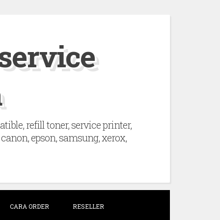
 service
a
le, refill toner, service printer,
hp, canon, epson, samsung, xerox,
CARA ORDER
RESELLER