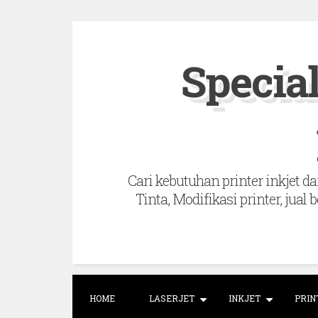
S
k
Special
i
p
t
o
c
Cari kebutuhan printer inkjet dan
o
Tinta, Modifikasi printer, jual 
n
t
e
n
t
HOME
LASERJET
INKJET
PRIN