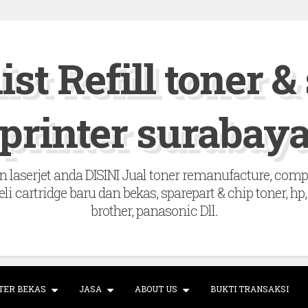
ist Refill toner &
printer surabay
 laserjet anda DISINI Jual toner remanufacture, compatib
beli cartridge baru dan bekas, sparepart & chip toner, 
brother, panasonic Dll.
TER BEKAS
JASA
ABOUT US
BUKTI TRANSAKSI