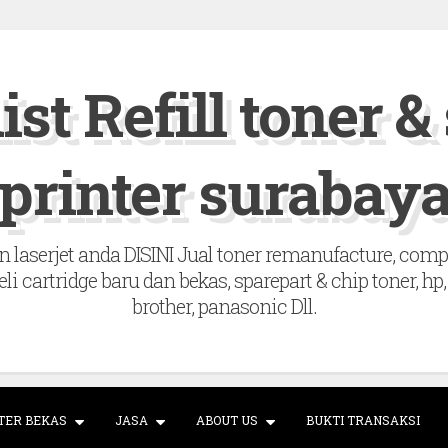
ist Refill toner &
printer surabay
 laserjet anda DISINI Jual toner remanufacture, compatib
beli cartridge baru dan bekas, sparepart & chip toner, 
brother, panasonic Dll.
TER BEKAS
JASA
ABOUT US
BUKTI TRANSAKSI