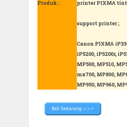
Produk :
printer PIXMA tin
support printer ;
Canon PIXMA iP3300,
iP5200, iP5200r, iP5
MP500, MP510, MP5
mx700, MP800, MP8
MP950, MP960, MP