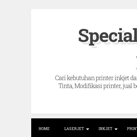
S
k
Special
i
p
t
o
c
Cari kebutuhan printer inkjet dan
o
Tinta, Modifikasi printer, jual 
n
t
e
n
t
HOME
LASERJET
INKJET
PRIN