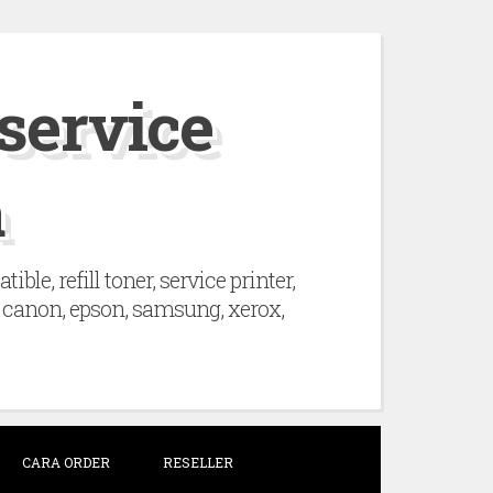
 service
a
le, refill toner, service printer,
hp, canon, epson, samsung, xerox,
CARA ORDER
RESELLER