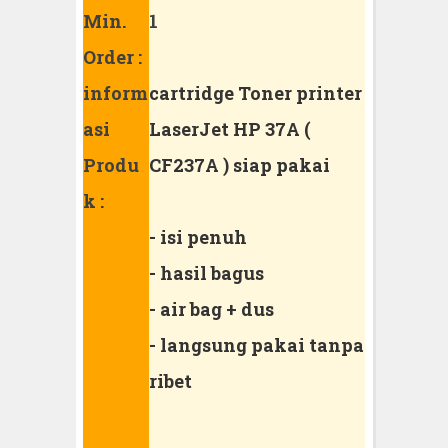
Min.
1
Order :
inform
cartridge Toner printer
asi
LaserJet HP 37A (
Produ
CF237A ) siap pakai
k :
- isi penuh
- hasil bagus
- air bag + dus
- langsung pakai tanpa
ribet