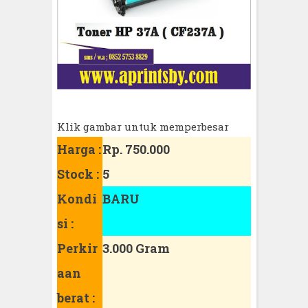
Klik gambar untuk memperbesar
Harga :
Rp. 750.000
Stock :
5
Kondi
BARU
si :
Perkir
3.000 Gram
aan
berat :