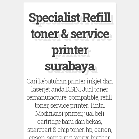
S
Specialist Refill
k
i
toner & service
p
t
printer
o
surabaya
c
o
Cari kebutuhan printer inkjet dan
n
laserjet anda DISINI Jual toner
t
remanufacture, compatible, refill
e
toner, service printer, Tinta,
n
Modifikasi printer, jual beli
t
cartridge baru dan bekas,
sparepart & chip toner, hp, canon,
epson, samsung, xerox, brother,